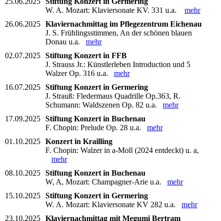
25.06.2025
Stiftung Konzert in Germering
W. A. Mozart: Klaviersonate KV. 331 u.a.
mehr
26.06.2025
Klaviernachmittag im Pflegezentrum Eichenau
J. S. Frühlingsstimmen, An der schönen blauen
Donau u.a.
mehr
02.07.2025
Stiftung Konzert in FFB
J. Strauss Jr.: Künstlerleben Introduction und 5
Walzer Op. 316 u.a.
mehr
16.07.2025
Stiftung Konzert in Germering
J. Strauß: Fledermaus Quadrille Op.363, R.
Schumann: Waldszenen Op. 82 u.a.
mehr
17.09.2025
Stiftung Konzert in Buchenau
F. Chopin: Prelude Op. 28 u.a.
mehr
01.10.2025
Konzert in Krailling
F. Chopin: Walzer in a-Moll (2024 entdeckt) u. a,
mehr
08.10.2025
Stiftung Konzert in Buchenau
W, A, Mozart: Champagner-Arie u.a.
mehr
15.10.2025
Stiftung Konzert in Germering
W. A. Mozart: Klaviersonate KV 282 u.a.
mehr
23.10.2025
Klaviernachmittag mit Megumi Bertram