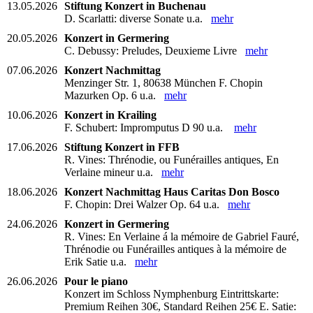
13.05.2026
Stiftung Konzert in Buchenau
D. Scarlatti: diverse Sonate u.a.
mehr
20.05.2026
Konzert in Germering
C. Debussy: Preludes, Deuxieme Livre
mehr
07.06.2026
Konzert Nachmittag
Menzinger Str. 1, 80638 München F. Chopin
Mazurken Op. 6 u.a.
mehr
10.06.2026
Konzert in Krailing
F. Schubert: Impromputus D 90 u.a.
mehr
17.06.2026
Stiftung Konzert in FFB
R. Vines: Thrénodie, ou Funérailles antiques, En
Verlaine mineur u.a.
mehr
18.06.2026
Konzert Nachmittag Haus Caritas Don Bosco
F. Chopin: Drei Walzer Op. 64 u.a.
mehr
24.06.2026
Konzert in Germering
R. Vines: En Verlaine á la mémoire de Gabriel Fauré,
Thrénodie ou Funérailles antiques à la mémoire de
Erik Satie u.a.
mehr
26.06.2026
Pour le piano
Konzert im Schloss Nymphenburg Eintrittskarte:
Premium Reihen 30€, Standard Reihen 25€ E. Satie: