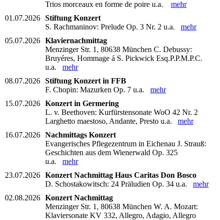
Trios morceaux en forme de poire u.a.
mehr
01.07.2026
Stiftung Konzert
S. Rachmaninov: Prelude Op. 3 Nr. 2 u.a.
mehr
05.07.2026
Klaviernachmittag
Menzinger Str. 1, 80638 München C. Debussy:
Bruyéres, Hommage á S. Pickwick Esq.P.P.M.P.C.
u.a.
mehr
08.07.2026
Stiftung Konzert in FFB
F. Chopin: Mazurken Op. 7 u.a.
mehr
15.07.2026
Konzert in Germering
L. v. Beethoven: Kurfürstensonate WoO 42 Nr. 2
Larghetto maestoso, Andante, Presto u.a.
mehr
16.07.2026
Nachmittags Konzert
Evangerisches Pflegezentrum in Eichenau J. Strauß:
Geschichten aus dem Wienerwald Op. 325
u.a.
mehr
23.07.2026
Konzert Nachmittag Haus Caritas Don Bosco
D. Schostakowitsch: 24 Präludien Op. 34 u.a.
mehr
02.08.2026
Konzert Nachmittag
Menzinger Str. 1, 80638 München W. A. Mozart:
Klaviersonate KV 332, Allegro, Adagio, Allegro