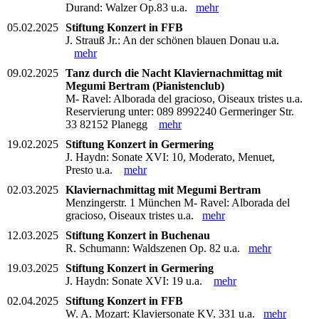
Durand: Walzer Op.83 u.a.
mehr
05.02.2025
Stiftung Konzert in FFB
J. Strauß Jr.: An der schönen blauen Donau u.a.
mehr
09.02.2025
Tanz durch die Nacht Klaviernachmittag mit
Megumi Bertram (Pianistenclub)
M- Ravel: Alborada del gracioso, Oiseaux tristes u.a.
Reservierung unter: 089 8992240 Germeringer Str.
33 82152 Planegg
mehr
19.02.2025
Stiftung Konzert in Germering
J. Haydn: Sonate XVI: 10, Moderato, Menuet,
Presto u.a.
mehr
02.03.2025
Klaviernachmittag mit Megumi Bertram
Menzingerstr. 1 München M- Ravel: Alborada del
gracioso, Oiseaux tristes u.a.
mehr
12.03.2025
Stiftung Konzert in Buchenau
R. Schumann: Waldszenen Op. 82 u.a.
mehr
19.03.2025
Stiftung Konzert in Germering
J. Haydn: Sonate XVI: 19 u.a.
mehr
02.04.2025
Stiftung Konzert in FFB
W. A. Mozart: Klaviersonate KV. 331 u.a.
mehr