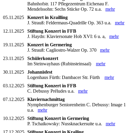
Bahnhofstr. 117 Pflegezentrum Eichenau F.
Mendelssohn: Sechs Stücke Op. 72 u.a.
mehr
05.11.2025
Konzert in Krailling
J. Strauß: Feldermaus-Quadrille Op. 363 u.a.
mehr
12.11.2025
Stiftung Konzert in FFB
J. Haydn: Klaviersonate Hob XVI: 6 u. a,
mehr
19.11.2025
Konzert in Germering
J. Strauß: Cagliostro-Walzer Op. 370
mehr
23.11.2025
Schülerkonzert
Im Steinwayhaus (Rubinsteinsaal)
mehr
30.11.2025
Johannisfest
Logenhaus Fürth: Dambacer Str. Fürth
mehr
03.12.2025
Stiftung Konzert in FFB
C. Debussy Préludes u.a.
mehr
07.12.2025
Klaviernachmittag
Nymphenburger Seniorenheim C. Debussy: Image 1
u.a.
mehr
10.12.2025
Stiftung Konzert in Germering
P. Tschaikowsky: Nussknackersuite u.a.
mehr
17.12.2025
Stiftung Konzert in Krailing