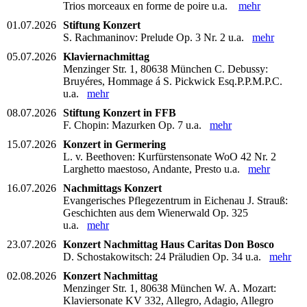
Trios morceaux en forme de poire u.a.
mehr
01.07.2026
Stiftung Konzert
S. Rachmaninov: Prelude Op. 3 Nr. 2 u.a.
mehr
05.07.2026
Klaviernachmittag
Menzinger Str. 1, 80638 München C. Debussy:
Bruyéres, Hommage á S. Pickwick Esq.P.P.M.P.C.
u.a.
mehr
08.07.2026
Stiftung Konzert in FFB
F. Chopin: Mazurken Op. 7 u.a.
mehr
15.07.2026
Konzert in Germering
L. v. Beethoven: Kurfürstensonate WoO 42 Nr. 2
Larghetto maestoso, Andante, Presto u.a.
mehr
16.07.2026
Nachmittags Konzert
Evangerisches Pflegezentrum in Eichenau J. Strauß:
Geschichten aus dem Wienerwald Op. 325
u.a.
mehr
23.07.2026
Konzert Nachmittag Haus Caritas Don Bosco
D. Schostakowitsch: 24 Präludien Op. 34 u.a.
mehr
02.08.2026
Konzert Nachmittag
Menzinger Str. 1, 80638 München W. A. Mozart:
Klaviersonate KV 332, Allegro, Adagio, Allegro