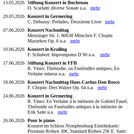
13.05.2026
Stiftung Konzert in Buchenau
D. Scarlatti: diverse Sonate u.a.
mehr
20.05.2026
Konzert in Germering
C. Debussy: Preludes, Deuxieme Livre
mehr
07.06.2026
Konzert Nachmittag
Menzinger Str. 1, 80638 München F. Chopin
Mazurken Op. 6 u.a.
mehr
10.06.2026
Konzert in Krailing
F. Schubert: Impromputus D 90 u.a.
mehr
17.06.2026
Stiftung Konzert in FFB
R. Vines: Thrénodie, ou Funérailles antiques, En
Verlaine mineur u.a.
mehr
18.06.2026
Konzert Nachmittag Haus Caritas Don Bosco
F. Chopin: Drei Walzer Op. 64 u.a.
mehr
24.06.2026
Konzert in Germering
R. Vines: En Verlaine á la mémoire de Gabriel Fauré,
Thrénodie ou Funérailles antiques à la mémoire de
Erik Satie u.a.
mehr
26.06.2026
Pour le piano
Konzert im Schloss Nymphenburg Eintrittskarte:
Premium Reihen 30€, Standard Reihen 25€ E. Satie: