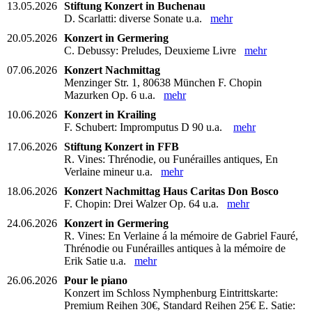
13.05.2026
Stiftung Konzert in Buchenau
D. Scarlatti: diverse Sonate u.a.
mehr
20.05.2026
Konzert in Germering
C. Debussy: Preludes, Deuxieme Livre
mehr
07.06.2026
Konzert Nachmittag
Menzinger Str. 1, 80638 München F. Chopin
Mazurken Op. 6 u.a.
mehr
10.06.2026
Konzert in Krailing
F. Schubert: Impromputus D 90 u.a.
mehr
17.06.2026
Stiftung Konzert in FFB
R. Vines: Thrénodie, ou Funérailles antiques, En
Verlaine mineur u.a.
mehr
18.06.2026
Konzert Nachmittag Haus Caritas Don Bosco
F. Chopin: Drei Walzer Op. 64 u.a.
mehr
24.06.2026
Konzert in Germering
R. Vines: En Verlaine á la mémoire de Gabriel Fauré,
Thrénodie ou Funérailles antiques à la mémoire de
Erik Satie u.a.
mehr
26.06.2026
Pour le piano
Konzert im Schloss Nymphenburg Eintrittskarte:
Premium Reihen 30€, Standard Reihen 25€ E. Satie: