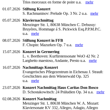
Trios morceaux en forme de poire u.a.
mehr
01.07.2026
Stiftung Konzert
S. Rachmaninov: Prelude Op. 3 Nr. 2 u.a.
mehr
05.07.2026
Klaviernachmittag
Menzinger Str. 1, 80638 München C. Debussy:
Bruyéres, Hommage á S. Pickwick Esq.P.P.M.P.C.
u.a.
mehr
08.07.2026
Stiftung Konzert in FFB
F. Chopin: Mazurken Op. 7 u.a.
mehr
15.07.2026
Konzert in Germering
L. v. Beethoven: Kurfürstensonate WoO 42 Nr. 2
Larghetto maestoso, Andante, Presto u.a.
mehr
16.07.2026
Nachmittags Konzert
Evangerisches Pflegezentrum in Eichenau J. Strauß:
Geschichten aus dem Wienerwald Op. 325
u.a.
mehr
23.07.2026
Konzert Nachmittag Haus Caritas Don Bosco
D. Schostakowitsch: 24 Präludien Op. 34 u.a.
mehr
02.08.2026
Konzert Nachmittag
Menzinger Str. 1, 80638 München W. A. Mozart:
Klaviersonate KV 332, Allegro, Adagio, Allegro