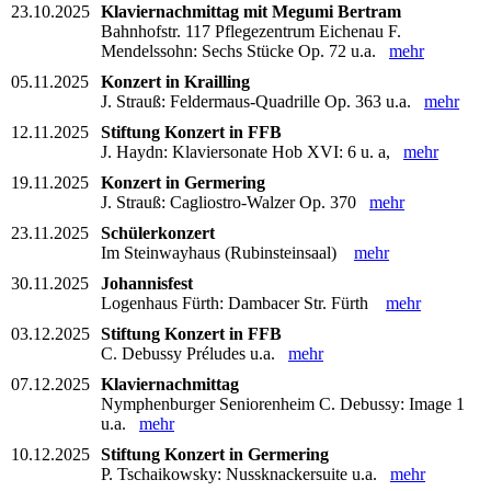
23.10.2025
Klaviernachmittag mit Megumi Bertram
Bahnhofstr. 117 Pflegezentrum Eichenau F.
Mendelssohn: Sechs Stücke Op. 72 u.a.
mehr
05.11.2025
Konzert in Krailling
J. Strauß: Feldermaus-Quadrille Op. 363 u.a.
mehr
12.11.2025
Stiftung Konzert in FFB
J. Haydn: Klaviersonate Hob XVI: 6 u. a,
mehr
19.11.2025
Konzert in Germering
J. Strauß: Cagliostro-Walzer Op. 370
mehr
23.11.2025
Schülerkonzert
Im Steinwayhaus (Rubinsteinsaal)
mehr
30.11.2025
Johannisfest
Logenhaus Fürth: Dambacer Str. Fürth
mehr
03.12.2025
Stiftung Konzert in FFB
C. Debussy Préludes u.a.
mehr
07.12.2025
Klaviernachmittag
Nymphenburger Seniorenheim C. Debussy: Image 1
u.a.
mehr
10.12.2025
Stiftung Konzert in Germering
P. Tschaikowsky: Nussknackersuite u.a.
mehr