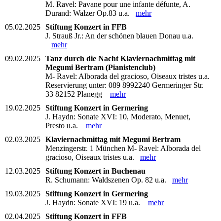
M. Ravel: Pavane pour une infante défunte, A.
Durand: Walzer Op.83 u.a.
mehr
05.02.2025
Stiftung Konzert in FFB
J. Strauß Jr.: An der schönen blauen Donau u.a.
mehr
09.02.2025
Tanz durch die Nacht Klaviernachmittag mit
Megumi Bertram (Pianistenclub)
M- Ravel: Alborada del gracioso, Oiseaux tristes u.a.
Reservierung unter: 089 8992240 Germeringer Str.
33 82152 Planegg
mehr
19.02.2025
Stiftung Konzert in Germering
J. Haydn: Sonate XVI: 10, Moderato, Menuet,
Presto u.a.
mehr
02.03.2025
Klaviernachmittag mit Megumi Bertram
Menzingerstr. 1 München M- Ravel: Alborada del
gracioso, Oiseaux tristes u.a.
mehr
12.03.2025
Stiftung Konzert in Buchenau
R. Schumann: Waldszenen Op. 82 u.a.
mehr
19.03.2025
Stiftung Konzert in Germering
J. Haydn: Sonate XVI: 19 u.a.
mehr
02.04.2025
Stiftung Konzert in FFB