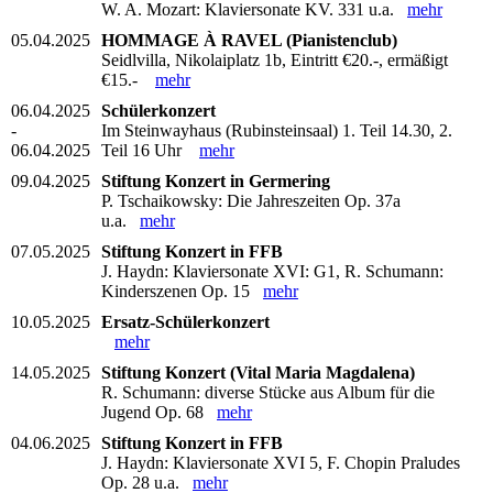
W. A. Mozart: Klaviersonate KV. 331 u.a.
mehr
05.04.2025
HOMMAGE À RAVEL (Pianistenclub)
Seidlvilla, Nikolaiplatz 1b, Eintritt €20.-, ermäßigt
€15.-
mehr
06.04.2025
Schülerkonzert
-
Im Steinwayhaus (Rubinsteinsaal) 1. Teil 14.30, 2.
06.04.2025
Teil 16 Uhr
mehr
09.04.2025
Stiftung Konzert in Germering
P. Tschaikowsky: Die Jahreszeiten Op. 37a
u.a.
mehr
07.05.2025
Stiftung Konzert in FFB
J. Haydn: Klaviersonate XVI: G1, R. Schumann:
Kinderszenen Op. 15
mehr
10.05.2025
Ersatz-Schülerkonzert
mehr
14.05.2025
Stiftung Konzert (Vital Maria Magdalena)
R. Schumann: diverse Stücke aus Album für die
Jugend Op. 68
mehr
04.06.2025
Stiftung Konzert in FFB
J. Haydn: Klaviersonate XVI 5, F. Chopin Praludes
Op. 28 u.a.
mehr