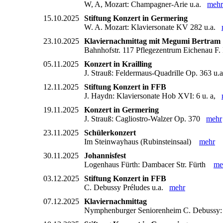
W, A, Mozart: Champagner-Arie u.a.
mehr
15.10.2025
Stiftung Konzert in Germering
W. A. Mozart: Klaviersonate KV 282 u.a.
23.10.2025
Klaviernachmittag mit Megumi Bertram
Bahnhofstr. 117 Pflegezentrum Eichenau F
05.11.2025
Konzert in Krailling
J. Strauß: Feldermaus-Quadrille Op. 363 u
12.11.2025
Stiftung Konzert in FFB
J. Haydn: Klaviersonate Hob XVI: 6 u. a,
19.11.2025
Konzert in Germering
J. Strauß: Cagliostro-Walzer Op. 370
mehr
23.11.2025
Schülerkonzert
Im Steinwayhaus (Rubinsteinsaal)
mehr
30.11.2025
Johannisfest
Logenhaus Fürth: Dambacer Str. Fürth
me
03.12.2025
Stiftung Konzert in FFB
C. Debussy Préludes u.a.
mehr
07.12.2025
Klaviernachmittag
Nymphenburger Seniorenheim C. Debussy: