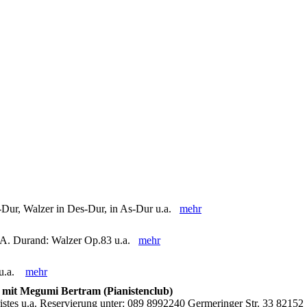
s-Dur, Walzer in Des-Dur, in As-Dur u.a.
mehr
, A. Durand: Walzer Op.83 u.a.
mehr
u u.a.
mehr
 mit Megumi Bertram (Pianistenclub)
ristes u.a. Reservierung unter: 089 8992240 Germeringer Str. 33 82152