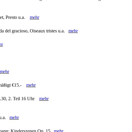
et, Presto u.a.
mehr
 del gracioso, Oiseaux tristes u.a.
mehr
hr
mehr
 ermäßigt €15.-
mehr
14.30, 2. Teil 16 Uhr
mehr
 u.a.
mehr
umann: Kinderszenen Op. 15
mehr