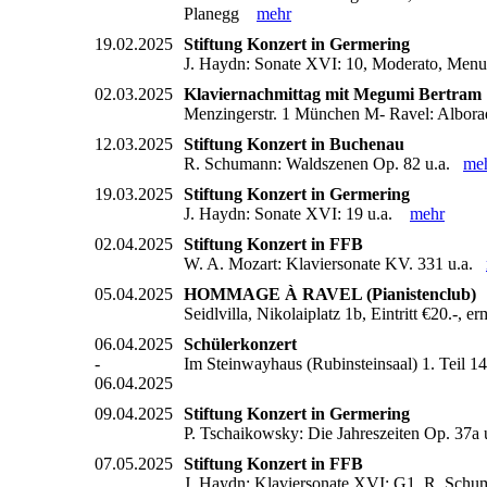
Planegg
mehr
19.02.2025
Stiftung Konzert in Germering
J. Haydn: Sonate XVI: 10, Moderato, Menu
02.03.2025
Klaviernachmittag mit Megumi Bertram
Menzingerstr. 1 München M- Ravel: Alborada
12.03.2025
Stiftung Konzert in Buchenau
R. Schumann: Waldszenen Op. 82 u.a.
me
19.03.2025
Stiftung Konzert in Germering
J. Haydn: Sonate XVI: 19 u.a.
mehr
02.04.2025
Stiftung Konzert in FFB
W. A. Mozart: Klaviersonate KV. 331 u.a.
05.04.2025
HOMMAGE À RAVEL (Pianistenclub)
Seidlvilla, Nikolaiplatz 1b, Eintritt €20.-,
06.04.2025
Schülerkonzert
-
Im Steinwayhaus (Rubinsteinsaal) 1. Teil 
06.04.2025
09.04.2025
Stiftung Konzert in Germering
P. Tschaikowsky: Die Jahreszeiten Op. 37a
07.05.2025
Stiftung Konzert in FFB
J. Haydn: Klaviersonate XVI: G1, R. Sch