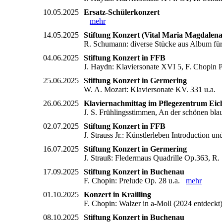
10.05.2025
Ersatz-Schülerkonzert
mehr
14.05.2025
Stiftung Konzert (Vital Maria Magdalena
R. Schumann: diverse Stücke aus Album f
04.06.2025
Stiftung Konzert in FFB
J. Haydn: Klaviersonate XVI 5, F. Chopin 
25.06.2025
Stiftung Konzert in Germering
W. A. Mozart: Klaviersonate KV. 331 u.a
26.06.2025
Klaviernachmittag im Pflegezentrum Ei
J. S. Frühlingsstimmen, An der schönen b
02.07.2025
Stiftung Konzert in FFB
J. Strauss Jr.: Künstlerleben Introduction 
16.07.2025
Stiftung Konzert in Germering
J. Strauß: Fledermaus Quadrille Op.363, 
17.09.2025
Stiftung Konzert in Buchenau
F. Chopin: Prelude Op. 28 u.a.
mehr
01.10.2025
Konzert in Krailling
F. Chopin: Walzer in a-Moll (2024 entdeck
08.10.2025
Stiftung Konzert in Buchenau