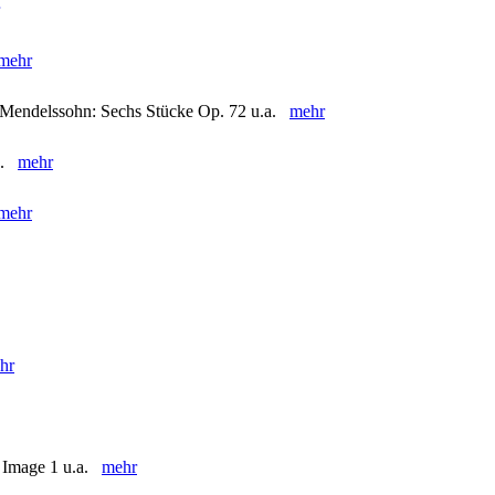
mehr
. Mendelssohn: Sechs Stücke Op. 72 u.a.
mehr
.a.
mehr
mehr
hr
 Image 1 u.a.
mehr