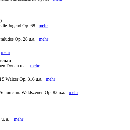
)
ür die Jugend Op. 68
mehr
Praludes Op. 28 u.a.
mehr
.
mehr
chenau
lauen Donau u.a.
mehr
und 5 Walzer Op. 316 u.a.
mehr
R. Schumann: Waldszenen Op. 82 u.a.
mehr
t) u. a,
mehr