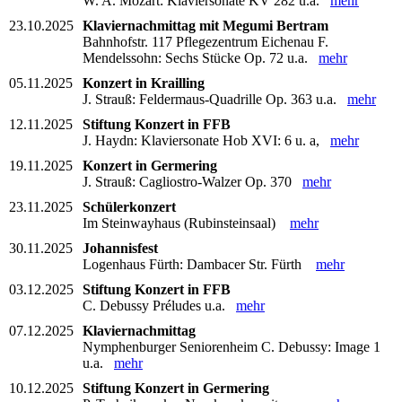
W. A. Mozart: Klaviersonate KV 282 u.a.
mehr
23.10.2025
Klaviernachmittag mit Megumi Bertram
Bahnhofstr. 117 Pflegezentrum Eichenau F.
Mendelssohn: Sechs Stücke Op. 72 u.a.
mehr
05.11.2025
Konzert in Krailling
J. Strauß: Feldermaus-Quadrille Op. 363 u.a.
mehr
12.11.2025
Stiftung Konzert in FFB
J. Haydn: Klaviersonate Hob XVI: 6 u. a,
mehr
19.11.2025
Konzert in Germering
J. Strauß: Cagliostro-Walzer Op. 370
mehr
23.11.2025
Schülerkonzert
Im Steinwayhaus (Rubinsteinsaal)
mehr
30.11.2025
Johannisfest
Logenhaus Fürth: Dambacer Str. Fürth
mehr
03.12.2025
Stiftung Konzert in FFB
C. Debussy Préludes u.a.
mehr
07.12.2025
Klaviernachmittag
Nymphenburger Seniorenheim C. Debussy: Image 1
u.a.
mehr
10.12.2025
Stiftung Konzert in Germering