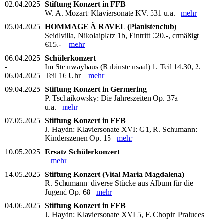
02.04.2025
Stiftung Konzert in FFB
W. A. Mozart: Klaviersonate KV. 331 u.a.
mehr
05.04.2025
HOMMAGE À RAVEL (Pianistenclub)
Seidlvilla, Nikolaiplatz 1b, Eintritt €20.-, ermäßigt
€15.-
mehr
06.04.2025
Schülerkonzert
-
Im Steinwayhaus (Rubinsteinsaal) 1. Teil 14.30, 2.
06.04.2025
Teil 16 Uhr
mehr
09.04.2025
Stiftung Konzert in Germering
P. Tschaikowsky: Die Jahreszeiten Op. 37a
u.a.
mehr
07.05.2025
Stiftung Konzert in FFB
J. Haydn: Klaviersonate XVI: G1, R. Schumann:
Kinderszenen Op. 15
mehr
10.05.2025
Ersatz-Schülerkonzert
mehr
14.05.2025
Stiftung Konzert (Vital Maria Magdalena)
R. Schumann: diverse Stücke aus Album für die
Jugend Op. 68
mehr
04.06.2025
Stiftung Konzert in FFB
J. Haydn: Klaviersonate XVI 5, F. Chopin Praludes