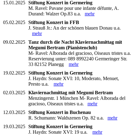
15.01.2025
Stiftung Konzert in Germering
M. Ravel: Pavane pour une infante défunte, A.
Durand: Walzer Op.83 u.a.
mehr
05.02.2025
Stiftung Konzert in FFB
J. Strauß Jr.: An der schönen blauen Donau u.a.
mehr
09.02.2025
Tanz durch die Nacht Klaviernachmittag mit
Megumi Bertram (Pianistenclub)
M- Ravel: Alborada del gracioso, Oiseaux tristes u.a.
Reservierung unter: 089 8992240 Germeringer Str.
33 82152 Planegg
mehr
19.02.2025
Stiftung Konzert in Germering
J. Haydn: Sonate XVI: 10, Moderato, Menuet,
Presto u.a.
mehr
02.03.2025
Klaviernachmittag mit Megumi Bertram
Menzingerstr. 1 München M- Ravel: Alborada del
gracioso, Oiseaux tristes u.a.
mehr
12.03.2025
Stiftung Konzert in Buchenau
R. Schumann: Waldszenen Op. 82 u.a.
mehr
19.03.2025
Stiftung Konzert in Germering
J. Haydn: Sonate XVI: 19 u.a.
mehr